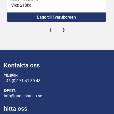
Vikt: 218kg
Anslutning: 400 V, 3,8 kW, 16 A
Lägg till i varukorgen
Kapacitet: max 1 700 kg/h
Kammare: 100x100x350 mm
‹
›
Tjocklek: 0,5 – 60 mm
Temperatur: -5°C – +80°C
Verktyg: 3, 5, 6, 8, 10, 12, 15, 16, 20, 24, 30, 50mm
Kontakta oss
TELEFON:
+46 (0)171-41 30 48
E-POST:
info@andersbrolin.se
hitta oss