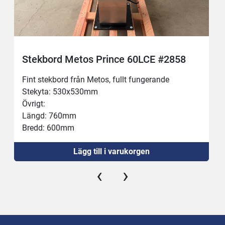
Stekbord Metos Prince 60LCE #2858
Fint stekbord från Metos, fullt fungerande
Stekyta: 530x530mm
Övrigt:
Längd: 760mm
Bredd: 600mm
Höjd: 900mm
Lägg till i varukorgen
Kräver 32A
Obs: Bordet bultas fast i golvet!
‹
›
Se gärna videon :)