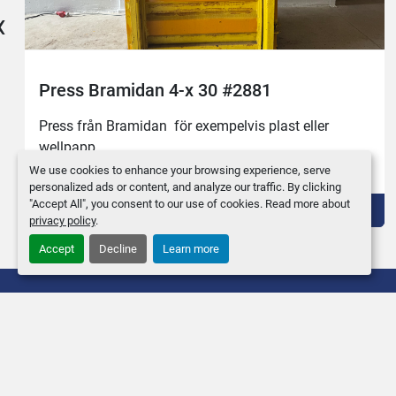
‹
Press Bramidan 4-x 30 #2881
Press från Bramidan  för exempelvis plast eller 
wellpapp. 
Se gärna videon :)
We use cookies to enhance your browsing experience, serve
personalized ads or content, and analyze our traffic. By clicking
"Accept All", you consent to our use of cookies. Read more about
Lägg till i varukorgen
privacy policy
.
Accept
Decline
Learn more
Kontakta oss
hitta oss