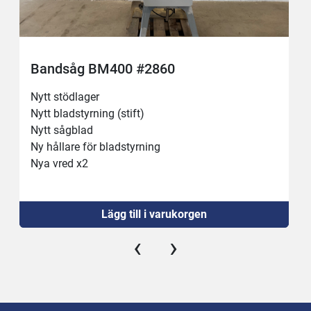
Bandsåg BM400 #2860
Nytt stödlager
Nytt bladstyrning (stift)
Nytt sågblad
Ny hållare för bladstyrning
Nya vred x2 
Ny nödstopp
Lägg till i varukorgen
‹
›