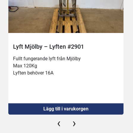
Lyft Mjölby – Lyften #2901
Fullt fungerande lyft från Mjölby
Max 120Kg 
Lyften behöver 16A
Lägg till i varukorgen
‹
›