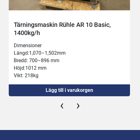
Tärningsmaskin Rühle AR 10 Basic,
1400kg/h
Dimensioner
Längd:1,070–1,502mm
Bredd: 700–896 mm
Höjd:1012 mm
Vikt: 218kg
Anslutning: 400 V, 3,8 kW, 16 A
Lägg till i varukorgen
Kapacitet: max 1 700 kg/h
Kammare: 100x100x350 mm
‹
›
Tjocklek: 0,5 – 60 mm
Temperatur: -5°C – +80°C
Verktyg: 3, 5, 6, 8, 10, 12, 15, 16, 20, 24, 30, 50mm