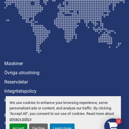
Maskiner
Övriga utrustning
Reservdelar
Integritetspolicy
Kontakt
We use cookies to enhance your browsing experience, serve
personalized ads or content, and analyze our traffic. By clicking
"Accept All", you consent to our use of cookies. Read more about
Manage Cookies
privacy policy
.
0
© Copyright
Anders Brolin AB
2026
Accept
Decline
Learn more