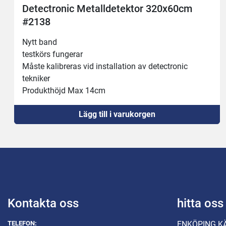
tectronic Metalldetektor 320x60cm
Met
138
Test
Prod
tt band
Behö
tkörs fungerar 
te kalibreras vid installation av detectronic 
niker 
odukthöjd Max 14cm
Lägg till i varukorgen
Kontakta oss
hitta oss
TELEFON:
ENKÖPING K