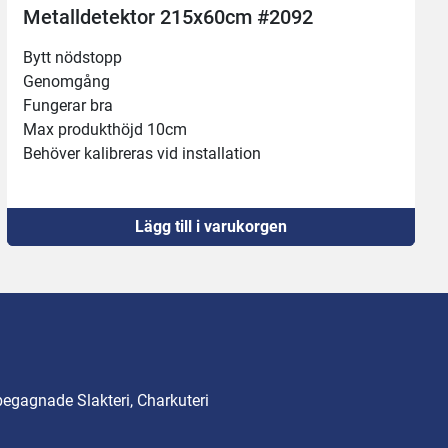
lldetektor 215x60cm #2092
Metal
nödstopp 
Testkör
mgång
Montera
rar bra
Fixat l
rodukthöjd 10cm
Bandbr
r kalibreras vid installation
Produk
Lägg till i varukorgen
begagnade Slakteri, Charkuteri