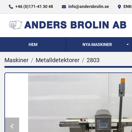
+46 (0)171-41 30 48
info@andersbrolin.se
ENKÖ
HEM
NYA MASKINER
Maskiner
Metalldetektorer
2803