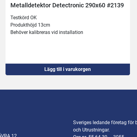
alldetektor Detectronic 290x60 #2139
Meta
körd OK 
Bytt 
ukthöjd 13cm
Geno
ver kalibreras vid installation
Funge
Max p
Behöve
Lägg till i varukorgen
Sveriges ledande företag för 
och Utrustningar.
ÄVRA 12