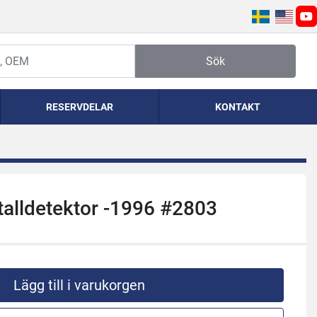
yo
Sök
RESERVDELAR
KONTAKT
alldetektor -1996 #2803
Lägg till i varukorgen