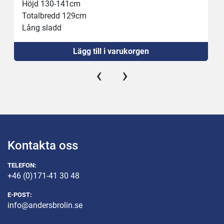
Höjd 130-141cm
Totalbredd 129cm
Lång sladd
Ny strömställare
Lägg till i varukorgen
Ny 16A kontakt 
‹
›
Kontakta oss
TELEFON:
+46 (0)171-41 30 48
E-POST:
info@andersbrolin.se