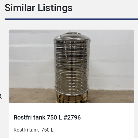
Similar Listings
‹
Rostfri tank 750 L #2796
Rostfri tank  750 L