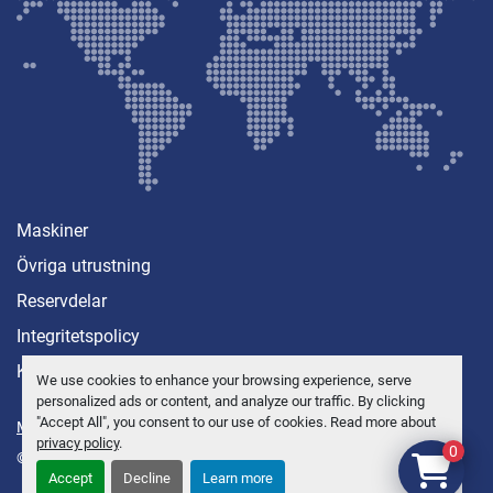
Maskiner
Övriga utrustning
Reservdelar
Integritetspolicy
Kontakt
We use cookies to enhance your browsing experience, serve
personalized ads or content, and analyze our traffic. By clicking
"Accept All", you consent to our use of cookies. Read more about
Manage Cookies
privacy policy
.
0
© Copyright
Anders Brolin AB
2026
Accept
Decline
Learn more