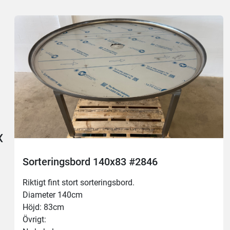
‹
Sorteringsbord 140x83 #2846
Riktigt fint stort sorteringsbord.
Diameter 140cm
Höjd: 83cm
Övrigt: