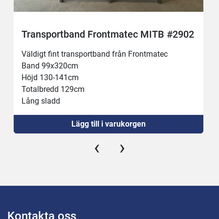
Transportband Frontmatec MITB #2902
Väldigt fint transportband från Frontmatec 
Band 99x320cm
Höjd 130-141cm
Totalbredd 129cm
Lång sladd
Ny strömställare
Lägg till i varukorgen
Ny 16A kontakt 
‹
›
Kontakta oss