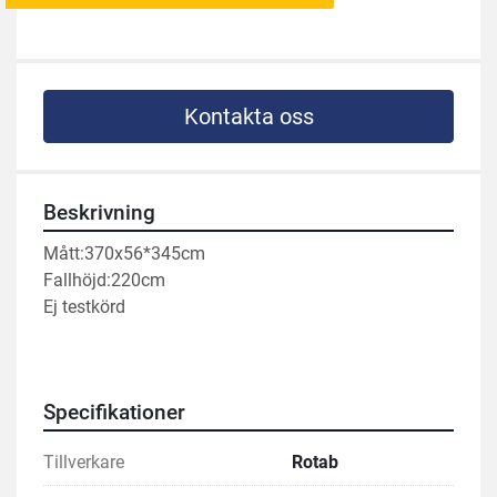
Kontakta oss
Beskrivning
Mått:370x5
6*345cm
Fallhöjd:220cm
Ej testkörd
Specifikationer
Tillverkare
Rotab