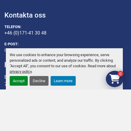
Kontakta oss
TELEFON:
+46 (0)171-41 30 48
E-POST:
info@andersbrolin.se
We use cookies to enhance your browsing experience, serve
personalized ads or content, and analyze our traffic. By clicking
hitta oss
"Accept All", you consent to our use of cookies. Read more about
privacy policy
.
0
ENKÖPING KÄVRA 12
Accept
Decline
Learn more
745 95 Enköping, Sweden
Sveriges ledande företag för begagnade Slakteri, Charkuteri
och Utrustningar.
Org.nr. 55 64 39 – 3055