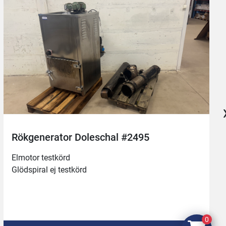
Rökgenerator Doleschal #2495
Elmotor testkörd
Glödspiral ej testkörd 
0