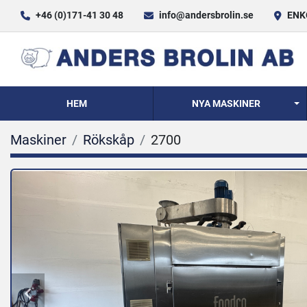
+46 (0)171-41 30 48
info@andersbrolin.se
ENKÖ
HEM
NYA MASKINER
Maskiner
Rökskåp
2700