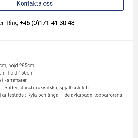
Kontakta oss
er
Ring
+46 (0)171-41 30 48
5cm, höjd 285cm
cm, höjd 160cm.
ne i kammaren
r, vatten, dusch, rökvätska, spjäll och luft.
j är testade : Kyla och ånga – de avkapade kopparrörena 