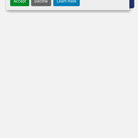
Accept
Decline
Learn more
Lägg till i varukorgen
Kontakta oss
hitta oss
TELEFON:
ENKÖPING K
+46 (0)171-41 30 48
745 95 Enköp
E-POST:
info@andersbrolin.se