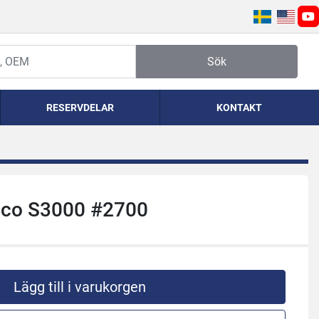
yo
Sök
RESERVDELAR
KONTAKT
dco S3000 #2700
Lägg till i varukorgen