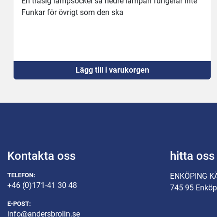
En trasig lampsockel så nedre lampan fungerar inte
Funkar för övrigt som den ska
Lägg till i varukorgen
Kontakta oss
hitta oss
TELEFON:
ENKÖPING K
+46 (0)171-41 30 48
745 95 Enköp
E-POST:
info@andersbrolin.se