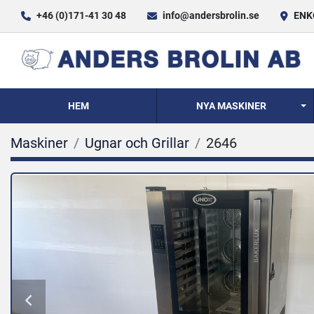
+46 (0)171-41 30 48
info@andersbrolin.se
ENKÖ
HEM
NYA MASKINER
Maskiner
Ugnar och Grillar
2646