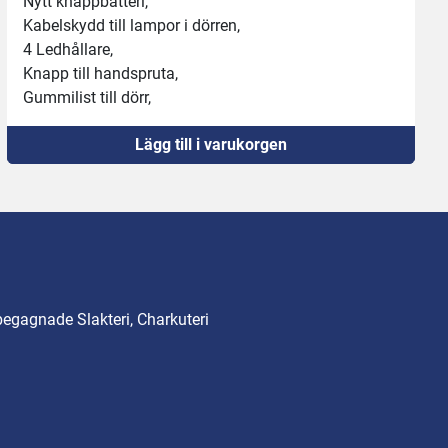
Nytt knappbatteri,
Kabelskydd till lampor i dörren,
4 Ledhållare,
Knapp till handspruta,
Gummilist till dörr,
Gummitätning mot vagn,
Lägg till i varukorgen
2 nya luftfilter
Nytt SD-kort
begagnade Slakteri, Charkuteri