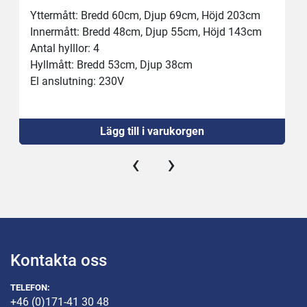
Yttermått: Bredd 60cm, Djup 69cm, Höjd 203cm
Innermått: Bredd 48cm, Djup 55cm, Höjd 143cm
Antal hylllor: 4
Hyllmått: Bredd 53cm, Djup 38cm
El anslutning: 230V
Dörrlisten ser lite tråkig ut men sluter tätt och 
fungerar
Lägg till i varukorgen
‹
›
Kontakta oss
TELEFON:
+46 (0)171-41 30 48