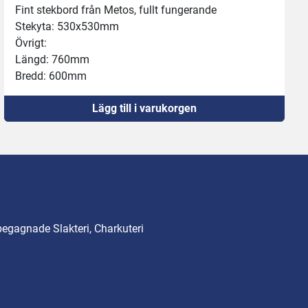
Fint stekbord från Metos, fullt fungerande
Stekyta: 530x530mm
Övrigt:
Längd: 760mm
Bredd: 600mm
Höjd: 900mm
Lägg till i varukorgen
Kräver 32A
Obs: Bordet bultas fast i golvet!
Se gärna videon :)
begagnade Slakteri, Charkuteri