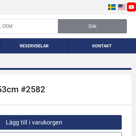
yo
Sök
RESERVDELAR
KONTAKT
x53cm #2582
Lägg till i varukorgen