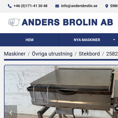
+46 (0)171-41 30 48
info@andersbrolin.se
ENKÖ
HEM
NYA MASKINER
Maskiner
Övriga utrustning
Stekbord
2582