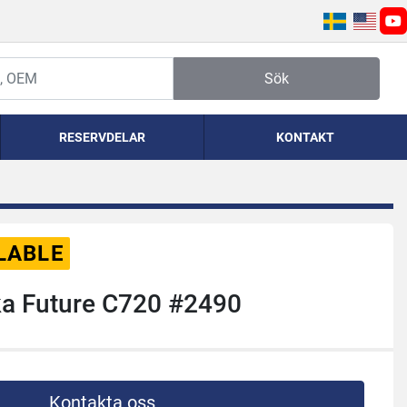
yo
Sök
RESERVDELAR
KONTAKT
LABLE
ka Future C720 #2490
Kontakta oss