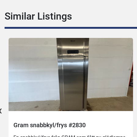
Similar Listings
‹
Gram snabbkyl/frys #2830