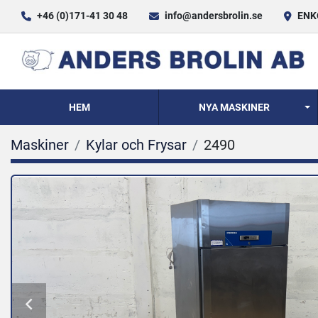
+46 (0)171-41 30 48
info@andersbrolin.se
ENKÖ
HEM
NYA MASKINER
Maskiner
Kylar och Frysar
2490