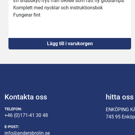
En snabbkyl/frys från GRAM som fått ny glödlampa.
Komplett med nycklar och instruktionsbok 
Fungerar fint
Lägg till i varukorgen
Kontakta oss
hitta oss
TELEFON:
ENKÖPING K
+46 (0)171-41 30 48
745 95 Enköp
E-POST:
info@andersbrolin.se