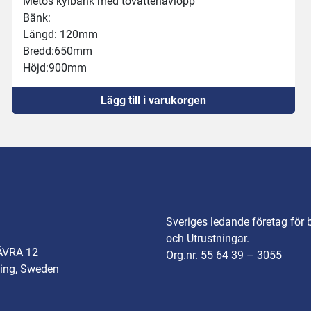
Metos kylbänk med tövattenavlopp 
Bänk:
Längd: 120mm
Bredd:650mm
Höjd:900mm
Balja:
Lägg till i varukorgen
Längd:1040mm
Bred:510mm
Djup:160mm
Kyler och reglerar men tar tid på sig att nå önskad 
temperatur 
Lägsta temperatur +2°C
Obs: Visar -3°C då den står i i ett lager utan värme 🥶
❄️
Sveriges ledande företag för 
Säljes i befintligt skick
och Utrustningar.
ÄVRA 12
Org.nr. 55 64 39 – 3055
ing, Sweden