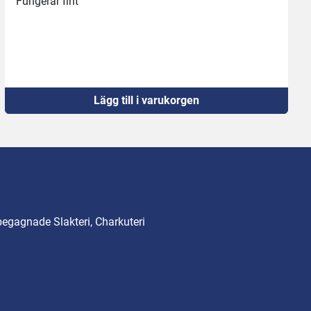
Fungerar fint
Lägg till i varukorgen
begagnade Slakteri, Charkuteri