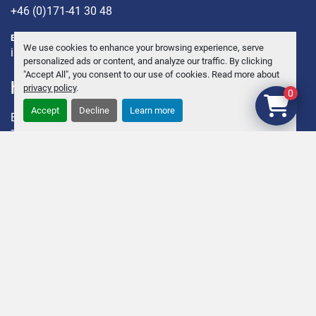
+46 (0)171-41 30 48
E-POST:
We use cookies to enhance your browsing experience, serve
info@andersbrolin.se
personalized ads or content, and analyze our traffic. By clicking
"Accept All", you consent to our use of cookies. Read more about
hitta oss
privacy policy
.
0
Accept
Decline
Learn more
ENKÖPING KÄVRA 12
745 95 Enköping, Sweden
Sveriges ledande företag för begagnade Slakteri, Charkuteri
och Utrustningar.
Org.nr. 55 64 39 – 3055