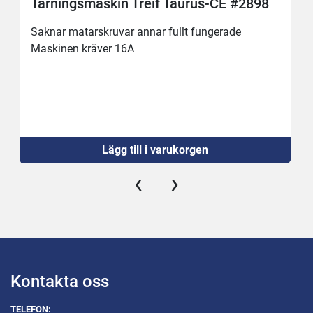
Tärningsmaskin Treif Taurus-CE #2898
Saknar matarskruvar annar fullt fungerade
Maskinen kräver 16A
Lägg till i varukorgen
‹
›
Kontakta oss
TELEFON: