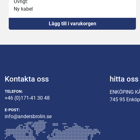
Övrigt:
Ny kabel
Ny 16A kontakt
Lägg till i varukorgen
Kontakta oss
hitta oss
TELEFON:
ENKÖPING K
+46 (0)171-41 30 48
745 95 Enköp
E-POST:
info@andersbrolin.se