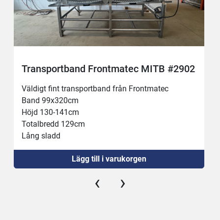
Transportband Frontmatec MITB #2902
Väldigt fint transportband från Frontmatec 
Band 99x320cm
Höjd 130-141cm
Totalbredd 129cm
Lång sladd
Ny strömställare
Lägg till i varukorgen
Ny 16A kontakt 
‹
›