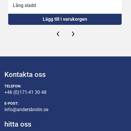
Lång sladd
Ny strömställare
Lägg till i varukorgen
Ny 16A kontakt 
‹
›
Kontakta oss
TELEFON:
+46 (0)171-41 30 48
E-POST:
info@andersbrolin.se
hitta oss