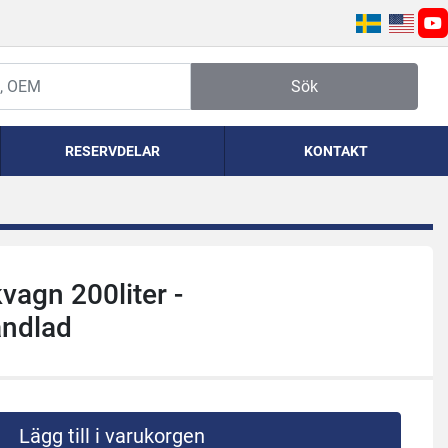
yo
Sök
RESERVDELAR
KONTAKT
kvagn 200liter -
andlad
Lägg till i varukorgen