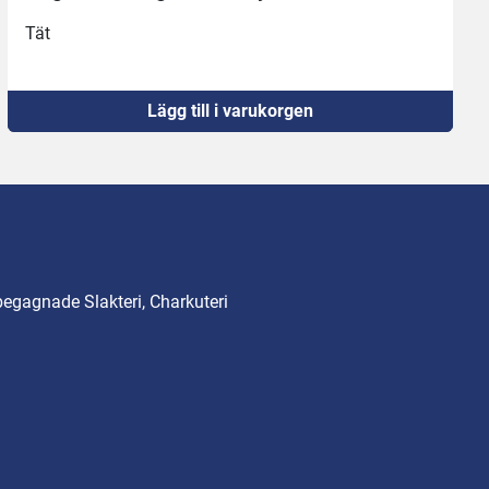
Tät
Lägg till i varukorgen
begagnade Slakteri, Charkuteri