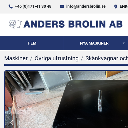
+46 (0)171-41 30 48
info@andersbrolin.se
ENKÖ
HEM
NYA MASKINER
Maskiner
Övriga utrustning
Skänkvagnar och