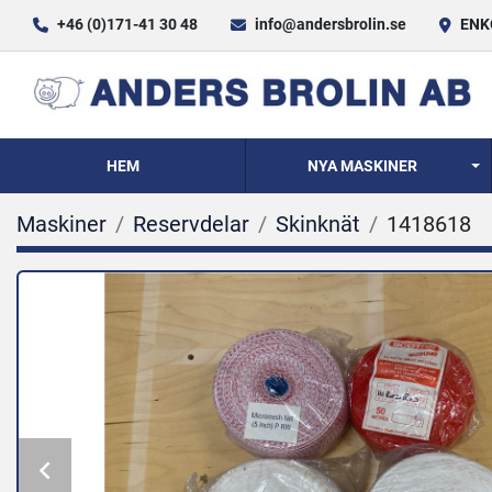
+46 (0)171-41 30 48
info@andersbrolin.se
ENKÖ
HEM
NYA MASKINER
Maskiner
Reservdelar
Skinknät
1418618