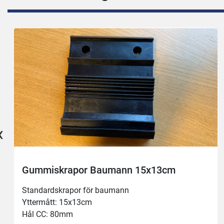
‹
Gummiskrapor Baumann 15x13cm
Standardskrapor för baumann
Yttermått: 15x13cm
Hål CC: 80mm