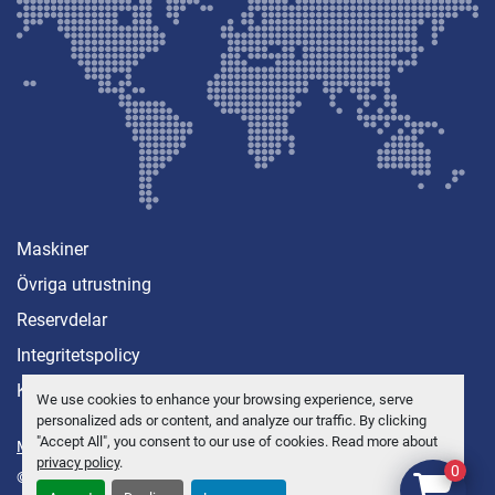
Maskiner
Övriga utrustning
Reservdelar
Integritetspolicy
Kontakt
We use cookies to enhance your browsing experience, serve
personalized ads or content, and analyze our traffic. By clicking
"Accept All", you consent to our use of cookies. Read more about
Manage Cookies
privacy policy
.
0
© Copyright
Anders Brolin AB
2026