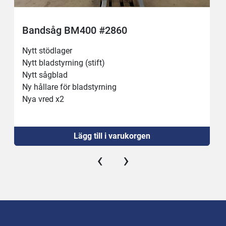
Bandsåg BM400 #2860
Nytt stödlager
Nytt bladstyrning (stift)
Nytt sågblad
Ny hållare för bladstyrning
Nya vred x2 
Ny nödstopp
Lägg till i varukorgen
‹
›