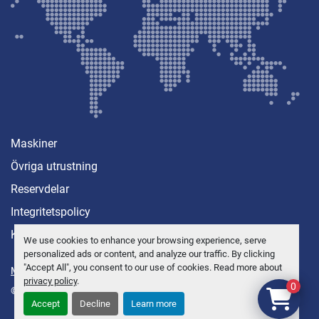
Maskiner
Övriga utrustning
Reservdelar
Integritetspolicy
Kontakt
We use cookies to enhance your browsing experience, serve
personalized ads or content, and analyze our traffic. By clicking
"Accept All", you consent to our use of cookies. Read more about
Manage Cookies
privacy policy
.
0
© Copyright
Anders Brolin AB
2026
Accept
Decline
Learn more