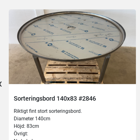
‹
Sorteringsbord 140x83 #2846
Riktigt fint stort sorteringsbord.
Diameter 140cm
Höjd: 83cm
Övrigt: