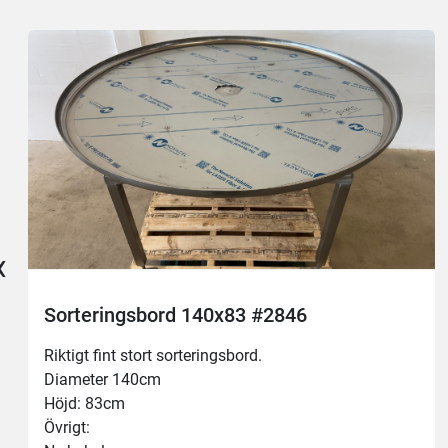
‹
Sorteringsbord 140x83 #2846
Riktigt fint stort sorteringsbord.
Diameter 140cm
Höjd: 83cm
Övrigt: