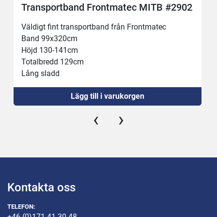
Transportband Frontmatec MITB #2902
Väldigt fint transportband från Frontmatec 
Band 99x320cm
Höjd 130-141cm
Totalbredd 129cm
Lång sladd
Ny strömställare
Lägg till i varukorgen
Ny 16A kontakt 
‹
›
Kontakta oss
TELEFON:
+46 (0)171-41 30 48