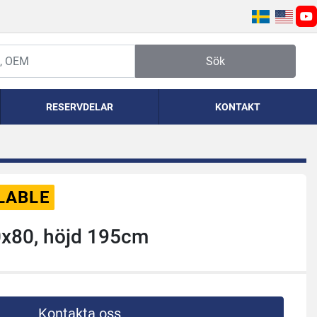
yo
Sök
RESERVDELAR
KONTAKT
LABLE
0x80, höjd 195cm
Kontakta oss