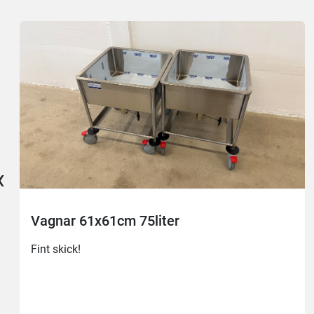
‹
Vagnar 61x61cm 75liter
Fint skick!