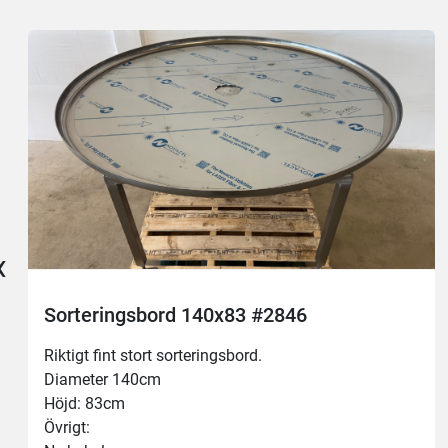
‹
Sorteringsbord 140x83 #2846
Riktigt fint stort sorteringsbord.
Diameter 140cm
Höjd: 83cm
Övrigt: