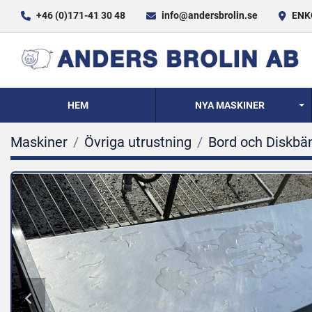
+46 (0)171-41 30 48
info@andersbrolin.se
ENKÖ
HEM
NYA MASKINER
Maskiner
Övriga utrustning
Bord och Diskbä