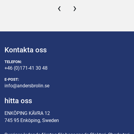
Obs: Bordet bultas fast i golvet!
‹
›
Se gärna videon :)
Kontakta oss
TELEFON:
+46 (0)171-41 30 48
E-POST:
info@andersbrolin.se
hitta oss
ENKÖPING KÄVRA 12
745 95 Enköping, Sweden