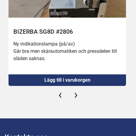
BIZERBA SG8D #2806
Ny indikationslampa (på/av)
Går bra men skärautomatiken och pressdelen till 
släden saknas.
Lägg till i varukorgen
‹
›