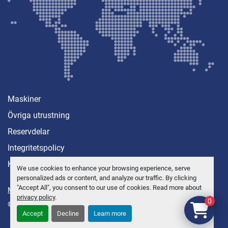
Maskiner
Övriga utrustning
Reservdelar
Integritetspolicy
Kontakt
We use cookies to enhance your browsing experience, serve
personalized ads or content, and analyze our traffic. By clicking
"Accept All", you consent to our use of cookies. Read more about
Manage Cookies
privacy policy
.
0
© Copyright
Anders Brolin AB
2026
Accept
Decline
Learn more