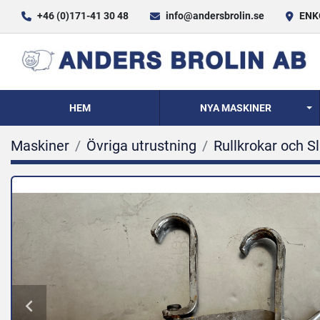
+46 (0)171-41 30 48
info@andersbrolin.se
ENKÖ
HEM
NYA MASKINER
Maskiner
Övriga utrustning
Rullkrokar och S