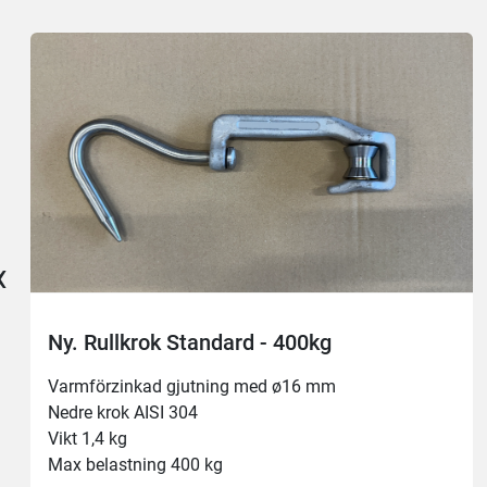
‹
Ny. Rullkrok Standard - 400kg
Varmförzinkad gjutning med ø16 mm
Nedre krok AISI 304
Vikt 1,4 kg
Max belastning 400 kg