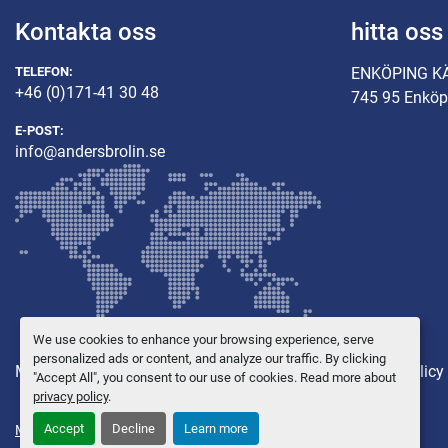
Kontakta oss
hitta oss
TELEFON:
ENKÖPING K
+46 (0)171-41 30 48
745 95 Enköp
E-POST:
info@andersbrolin.se
We use cookies to enhance your browsing experience, serve
personalized ads or content, and analyze our traffic. By clicking
Maskiner
Övriga utrustning
Reservdelar
Integritetspolicy
"Accept All", you consent to our use of cookies. Read more about
privacy policy
.
Accept
Decline
Learn more
Manage Cookies
© Copyright
Anders Brolin AB
2026