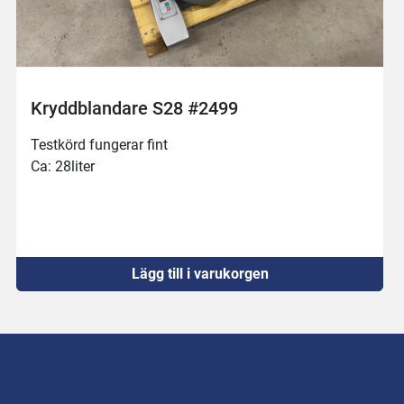
Risco RS 450 #2768
Bytt samtliga lager samt tätningar till blandararmar 
Monterat tappkran
Går tyst och fint
Lägg till i varukorgen