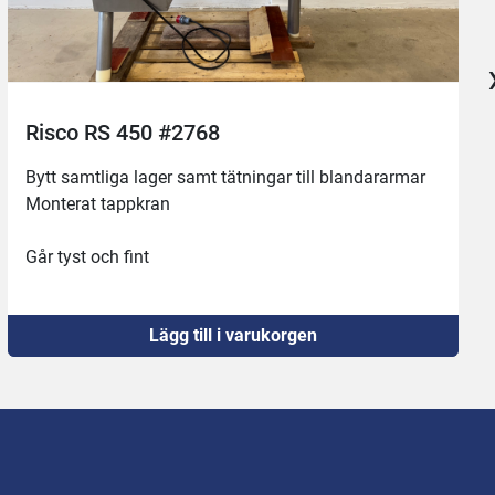
Blandare med pump #2568
Har tidigare använts för blandning av glass.
Allt testkört och fungerar bra 👍
Stora behållarna är 200liter var och lilla är 100liter
Lägg till i varukorgen