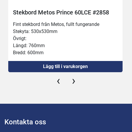
Stekbord Metos Prince 60LCE #2858
Fint stekbord från Metos, fullt fungerande
Stekyta: 530x530mm
Övrigt:
Längd: 760mm
Bredd: 600mm
Höjd: 900mm
Lägg till i varukorgen
Kräver 32A
Obs: Bordet bultas fast i golvet!
‹
›
Se gärna videon :)
Kontakta oss